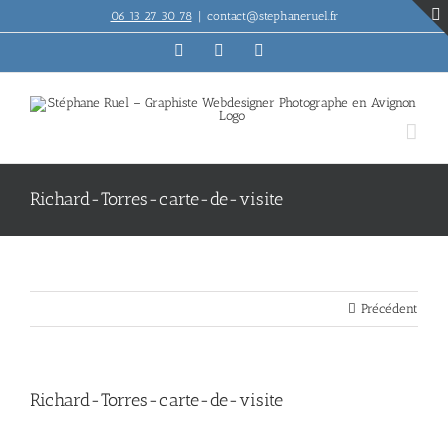
Passer
06 13 27 30 78
|
contact@stephaneruel.fr
au
contenu
Facebook
Instagram
Facebook
Richard-Torres-carte-de-visite
Précédent
Richard-Torres-carte-de-visite