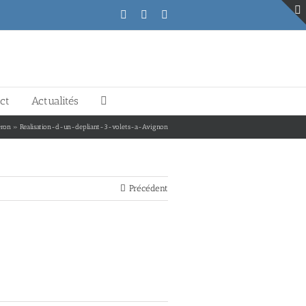
Facebook
Instagram
Facebook
ct
Actualités
eron
»
Realisation-d-un-depliant-3-volets-a-Avignon
Précédent