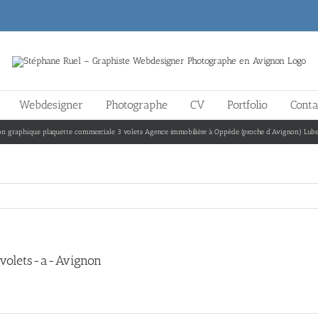
Webdesigner
Photographe
CV
Portfolio
Conta
ion graphique plaquette commerciale 3 volets Agence immobilière à Oppède (proche d’Avignon) Lub
-volets-a-Avignon